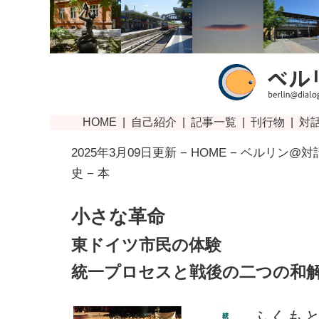
2025年3月09日更新 −
HOME
−
ベルリン@対
史
− 本
小さな革命
東ドイツ市民の体験
統一プロセスと戦後の二つの和
ふくもと