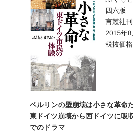
四六版
言叢社刊
2015年
税抜価格
ベルリンの壁崩壊は小さな革命
東ドイツ崩壊から西ドイツに吸
でのドラマ