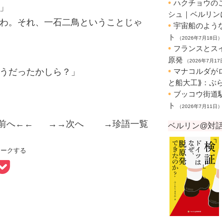
」
わ。それ、一石二鳥ということじゃ
うだったかしら？」
前へ
←← →→
次へ
→
珍語一覧
マークする