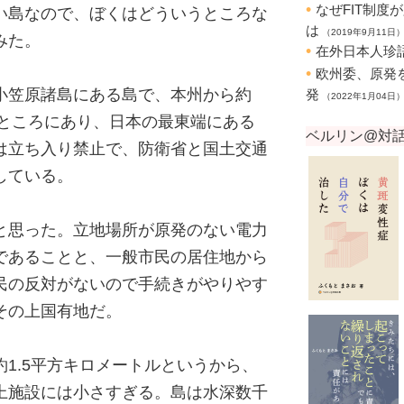
い島なので、ぼくはどういうところな
みた。
小笠原諸島にある島で、本州から約
たところにあり、日本の最東端にある
は立ち入り禁止で、防衛省と国土交通
している。
と思った。立地場所が原発のない電力
であることと、一般市民の居住地から
民の反対がないので手続きがやりやす
その上国有地だ。
1.5平方キロメートルというから、
上施設には小さすぎる。島は水深数千