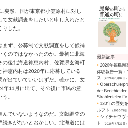
3日に突然、国が東京都小笠原村に対し
して文献調査をしたいと申し入れたと
くりした。
はまず、公募制で文献調査をして候補
いくのではなかったのか。最初に北海
その後北海道神恵内村、佐賀県玄海町
神恵内村は2020年に応募している
果が出ていていいはずだ。確かに、文
24年11月に出て、その後に市民の意
いう。
進んでいないようなのだ。文献調査の
手続きがないとおかしい。北海道には