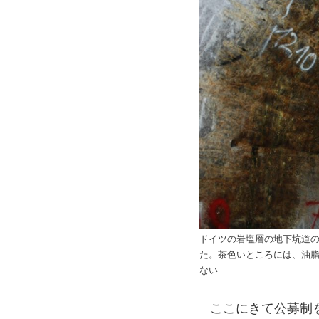
ドイツの岩塩層の地下坑道
た。茶色いところには、油
ない
ここにきて公募制