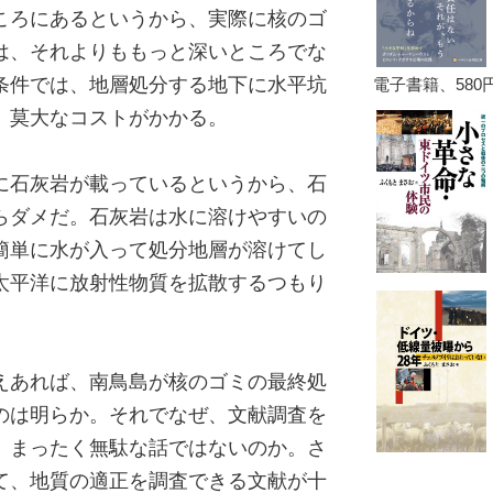
ころにあるというから、実際に核のゴ
は、それよりももっと深いところでな
条件では、地層処分する地下に水平坑
、莫大なコストがかかる。
に石灰岩が載っているというから、石
らダメだ。石灰岩は水に溶けやすいの
簡単に水が入って処分地層が溶けてし
太平洋に放射性物質を拡散するつもり
えあれば、南鳥島が核のゴミの最終処
のは明らか。それでなぜ、文献調査を
。まったく無駄な話ではないのか。さ
て、地質の適正を調査できる文献が十