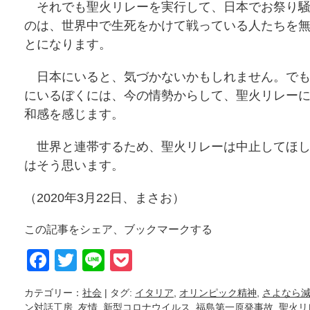
それでも聖火リレーを実行して、日本でお祭り騒
のは、世界中で生死をかけて戦っている人たちを
とになります。
日本にいると、気づかないかもしれません。でも
にいるぼくには、今の情勢からして、聖火リレー
和感を感じます。
世界と連帯するため、聖火リレーは中止してほし
はそう思います。
（2020年3月22日、まさお）
この記事をシェア、ブックマークする
Facebook
Twitter
Line
Pocket
カテゴリー：
社会
| タグ:
イタリア
,
オリンピック精神
,
さよなら
ン対話工房
,
友情
,
新型コロナウイルス
,
福島第一原発事故
,
聖火リ