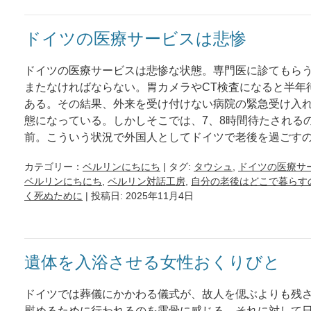
ドイツの医療サービスは悲惨
ドイツの医療サービスは悲惨な状態。専門医に診てもら
またなければならない。胃カメラやCT検査になると半年
ある。その結果、外来を受け付けない病院の緊急受け入
態になっている。しかしそこでは、7、8時間待たされる
前。こういう状況で外国人としてドイツで老後を過ごす
カテゴリー：
ベルリンにちにち
| タグ:
タウシュ
,
ドイツの医療サ
ベルリンにちにち
,
ベルリン対話工房
,
自分の老後はどこで暮らす
く死ぬために
| 投稿日: 2025年11月4日
遺体を入浴させる女性おくりびと
ドイツでは葬儀にかかわる儀式が、故人を偲ぶよりも残
慰めるために行われるのを露骨に感じる。それに対して