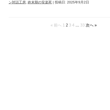
ン対話工房
,
終末期の安楽死
| 投稿日: 2025年9月2日
« 前へ
1
2
3
4
…
33
次へ »