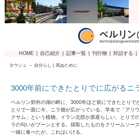
タウシュ
−
自分らしく死ぬために
3000年前にできたとりでに広がるニ
ベルリン郊外の湖の畔に、3000年ほど前にできたとりで
とりで一面に今、ニラ畑が広がっている。学名で「アリ
クサム」という植物。イラン北部が原産らしい。とりで
ラの匂いがプーンとする。採取したものをクリームソー
一緒に食べたが、これはいける。