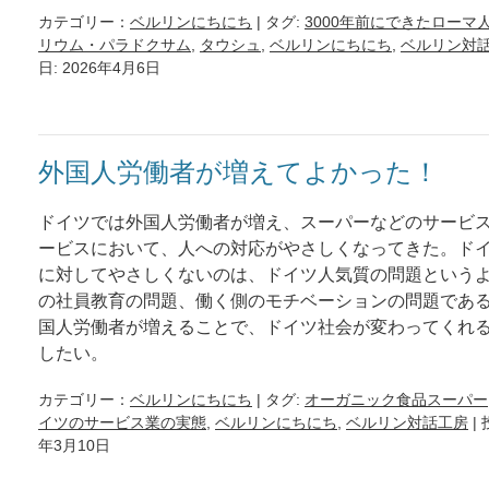
カテゴリー：
ベルリンにちにち
| タグ:
3000年前にできたローマ
リウム・パラドクサム
,
タウシュ
,
ベルリンにちにち
,
ベルリン対
日: 2026年4月6日
外国人労働者が増えてよかった！
ドイツでは外国人労働者が増え、スーパーなどのサービ
ービスにおいて、人への対応がやさしくなってきた。ド
に対してやさしくないのは、ドイツ人気質の問題という
の社員教育の問題、働く側のモチベーションの問題であ
国人労働者が増えることで、ドイツ社会が変わってくれ
したい。
カテゴリー：
ベルリンにちにち
| タグ:
オーガニック食品スーパー
イツのサービス業の実態
,
ベルリンにちにち
,
ベルリン対話工房
|
年3月10日