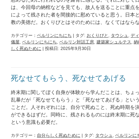
は、今回母の納棺などを見ても、故人を送ることに重点
によって残された者を間接的に慰めていると思う。日本
教の美徳だ。おくりびとはそのためには、なくてはなら
カテゴリー：
ベルリンにちにち
| タグ:
おくりびと
,
タウシュ
,
デ
儀屋
,
ベルリンにちにち
,
ベルリン対話工房
,
建築家シュルテス
,
納
しく死ぬために
| 投稿日: 2025年9月30日
死なせてもらう、死なせてあげる
終末期に関してぼく自身が体験から学んだことは、ちょ
乱暴だが「死なせてもらう」と「死なせてあげる」とい
ことだ。人それぞれには、自分で死ぬこと、死ぬ時期を
ができるはずだ。同時に、残されるものには終末期に死
という意識も必要だ。
カテゴリー：
自分らしく死ぬために
| タグ:
タウシュ
,
ベルリンに