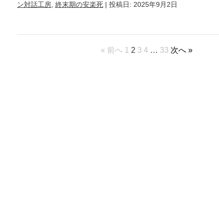
ン対話工房
,
終末期の安楽死
| 投稿日: 2025年9月2日
« 前へ
1
2
3
4
…
33
次へ »