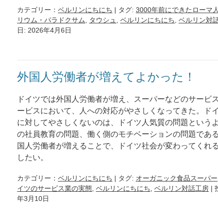
カテゴリー：
ベルリンにちにち
| タグ:
3000年前にできたローマ
リウム・パラドクサム
,
タウシュ
,
ベルリンにちにち
,
ベルリン対
日: 2026年4月6日
外国人労働者が増えてよかった！
ドイツでは外国人労働者が増え、スーパーなどのサービ
ービスにおいて、人への対応がやさしくなってきた。ド
に対してやさしくないのは、ドイツ人気質の問題という
の社員教育の問題、働く側のモチベーションの問題であ
国人労働者が増えることで、ドイツ社会が変わってくれ
したい。
カテゴリー：
ベルリンにちにち
| タグ:
オーガニック食品スーパー
イツのサービス業の実態
,
ベルリンにちにち
,
ベルリン対話工房
|
年3月10日