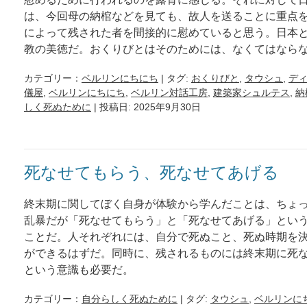
は、今回母の納棺などを見ても、故人を送ることに重点
によって残された者を間接的に慰めていると思う。日本
教の美徳だ。おくりびとはそのためには、なくてはなら
カテゴリー：
ベルリンにちにち
| タグ:
おくりびと
,
タウシュ
,
デ
儀屋
,
ベルリンにちにち
,
ベルリン対話工房
,
建築家シュルテス
,
納
しく死ぬために
| 投稿日: 2025年9月30日
死なせてもらう、死なせてあげる
終末期に関してぼく自身が体験から学んだことは、ちょ
乱暴だが「死なせてもらう」と「死なせてあげる」とい
ことだ。人それぞれには、自分で死ぬこと、死ぬ時期を
ができるはずだ。同時に、残されるものには終末期に死
という意識も必要だ。
カテゴリー：
自分らしく死ぬために
| タグ:
タウシュ
,
ベルリンに