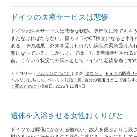
ドイツの医療サービスは悲惨
ドイツの医療サービスは悲惨な状態。専門医に診てもら
またなければならない。胃カメラやCT検査になると半年
ある。その結果、外来を受け付けない病院の緊急受け入
態になっている。しかしそこでは、7、8時間待たされる
前。こういう状況で外国人としてドイツで老後を過ごす
カテゴリー：
ベルリンにちにち
| タグ:
タウシュ
,
ドイツの医療サ
ベルリンにちにち
,
ベルリン対話工房
,
自分の老後はどこで暮らす
く死ぬために
| 投稿日: 2025年11月4日
遺体を入浴させる女性おくりびと
ドイツでは葬儀にかかわる儀式が、故人を偲ぶよりも残
慰めるために行われるのを露骨に感じる。それに対して