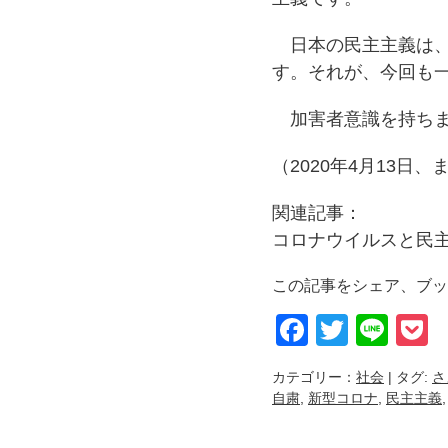
日本の民主主義は、
す。それが、今回も
加害者意識を持ちま
（2020年4月13日、
関連記事：
コロナウイルスと民
この記事をシェア、ブッ
Faceboo
Twitter
Lin
P
カテゴリー：
社会
| タグ:
さ
自粛
,
新型コロナ
,
民主主義