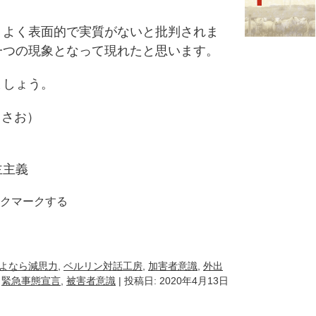
よく表面的で実質がないと批判されま
一つの現象となって現れたと思います。
しょう。
まさお）
主主義
クマークする
k
e
ocket
よなら減思力
,
ベルリン対話工房
,
加害者意識
,
外出
,
緊急事態宣言
,
被害者意識
| 投稿日: 2020年4月13日