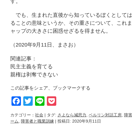
す。
でも、生まれた直後から知っているぼくとしては
ることの意味というか、その重さについて、これ
ャップの大きさに困惑せざるを得ません。
（2020年9月11日、まさお）
関連記事：
民主主義を育てる
親権は剥奪できない
この記事をシェア、ブックマークする
Facebook
Twitter
Line
Pocket
カテゴリー：
社会
| タグ:
さよなら減思力
,
ベルリン対話工房
,
障
ーム
,
障害者と職業訓練
| 投稿日: 2020年9月11日