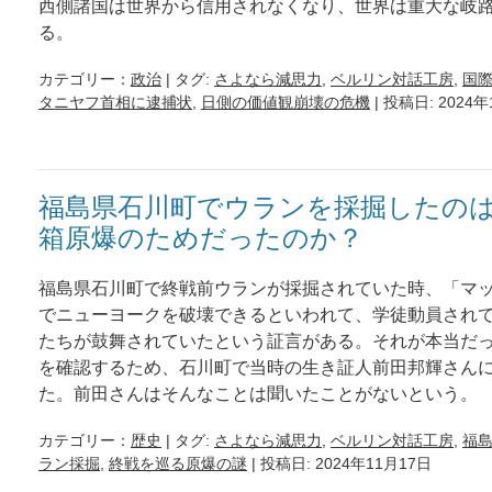
西側諸国は世界から信用されなくなり、世界は重大な岐
る。
カテゴリー：
政治
| タグ:
さよなら減思力
,
ベルリン対話工房
,
国
タニヤフ首相に逮捕状
,
日側の価値観崩壊の危機
| 投稿日: 2024
福島県石川町でウランを採掘したの
箱原爆のためだったのか？
福島県石川町で終戦前ウランが採掘されていた時、「マ
でニューヨークを破壊できるといわれて、学徒動員され
たちが鼓舞されていたという証言がある。それが本当だ
を確認するため、石川町で当時の生き証人前田邦輝さん
た。前田さんはそんなことは聞いたことがないという。
カテゴリー：
歴史
| タグ:
さよなら減思力
,
ベルリン対話工房
,
福
ラン採掘
,
終戦を巡る原爆の謎
| 投稿日: 2024年11月17日