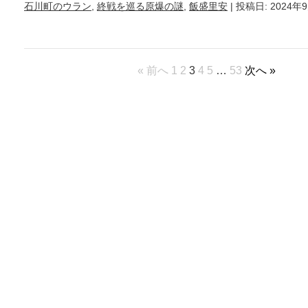
石川町のウラン
,
終戦を巡る原爆の謎
,
飯盛里安
| 投稿日: 2024年
« 前へ
1
2
3
4
5
…
53
次へ »