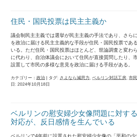
住民・国民投票は民主主義か
議会制民主主義では選挙が民主主義の手法であり、さら
を政治に届ける民主主義的な手段が住民・国民投票であ
いる。ただ住民・国民投票はほとんど、世論調査と変わ
に代わり、自治体議会において住民が直接質問したり、
設置して市民の多様な意見を政治に届ける手段がある。
カテゴリー：
政治
| タグ:
さよなら減思力
,
ベルリン対話工房
,
市
日: 2024年10月18日
ベルリンの慰安婦少女像問題に対す
対応が、反日感情を生んでいる
ベルリンで4年前に設置された慰安婦少女像の「平和の少