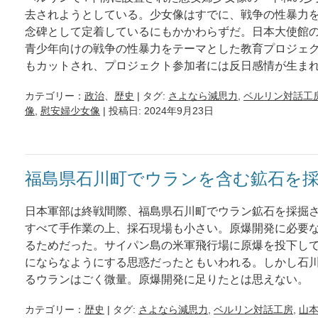
去されようとしている。少女像はすでに、戦争の性暴力
念碑として定着しているにもかかわらずだ。日本大使館
青少年向けの戦争の性暴力をテーマとした教育プロジェ
もカットされ、プロジェクト参加者には反日感情が生ま
カテゴリー：
政治
、
歴史
| タグ:
さよなら減思力
,
ベルリン対話工
像
,
慰安婦少女像
| 投稿日: 2024年9月23日
福島県石川町でウランを含む鉱石を
日本軍部は終戦間際、福島県石川町でウラン鉱石を採掘
すべて手作業の上、採石現場も小さい。原爆開発に必要
るためだった。サイパン島の米軍飛行場に原爆を投下し
にならなようにする思惑だったともいわれる。しかし石
るウランはごく微量。原爆開発に足りたとは思えない。
カテゴリー：
歴史
| タグ:
さよなら減思力
,
ベルリン対話工房
,
山