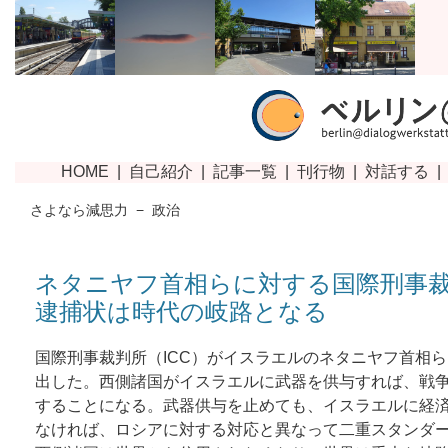
さよなら減思力
−
政治
ネタニヤフ首相らに対する国際刑事
逮捕状は時代の岐路となる
国際刑事裁判所（ICC）がイスラエルのネタニヤフ首相
出した。西側諸国がイスラエルに武器を供与すれば、戦
することになる。武器供与を止めても、イスラエルに経
なければ、ロシアに対する対応と異なって二重スタンダ