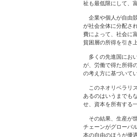
祉も最低限にして、
企業や個人が自由競
が社会全体に分配さ
費によって、社会に
貧困層の所得を引き
多くの先進国におい
が、労働で得た所得
の考え方に基づいて
このネオリベラリズ
あるのはいうまでも
せ、資本を所有する
その結果、生産が世
チェーンがグローバ
本の自由のほうが優