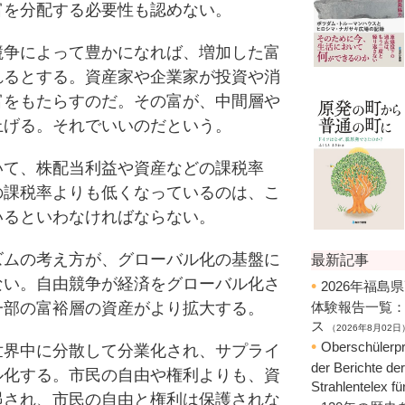
富を分配する必要性も認めない。
争によって豊かになれば、増加した富
れるとする。資産家や企業家が投資や消
富をもたらすのだ。その富が、中間層や
上げる。それでいいのだという。
て、株配当利益や資産などの課税率
の課税率よりも低くなっているのは、こ
いるといわなければならない。
ムの考え方が、グローバル化の基盤に
ない。自由競争が経済をグローバル化さ
一部の富裕層の資産がより拡大する。
界中に分散して分業化され、サプライ
ル化する。市民の自由や権利よりも、資
遇され、市民の自由と権利は保護されな