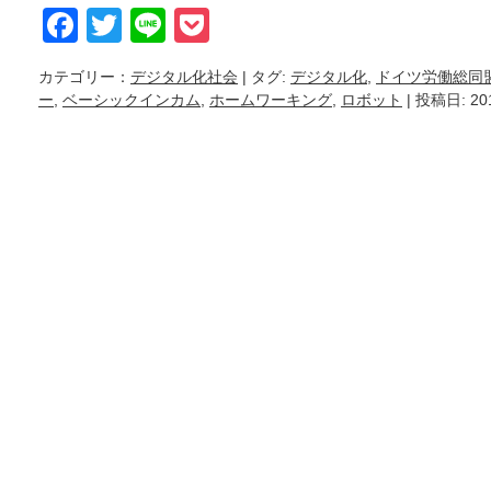
Facebook
Twitter
Line
Pocket
カテゴリー：
デジタル化社会
| タグ:
デジタル化
,
ドイツ労働総同
ー
,
ベーシックインカム
,
ホームワーキング
,
ロボット
| 投稿日: 2