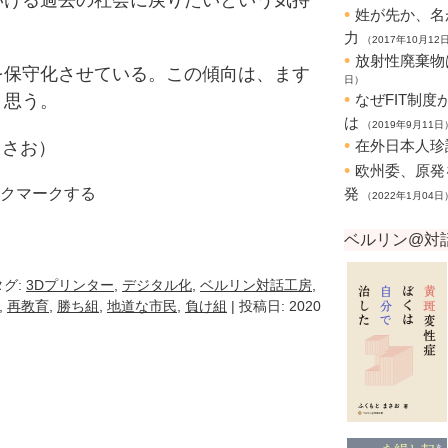
いける過去の社会に戻りたいという気持
保守化させている。この傾向は、ます
と思う。
まさお）
クマークする
k
e
ocket
タグ:
3Dプリンター
,
デジタル化
,
ベルリン対話工房
,
,
再教育
,
勝ち組
,
地道な市民
,
負け組
| 投稿日: 2020