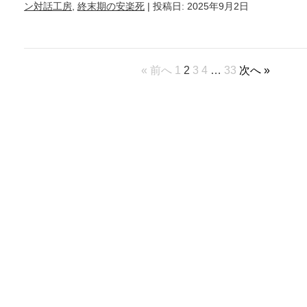
ン対話工房
,
終末期の安楽死
| 投稿日: 2025年9月2日
« 前へ
1
2
3
4
…
33
次へ »