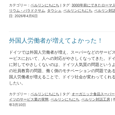
カテゴリー：
ベルリンにちにち
| タグ:
3000年前にできたローマ
リウム・パラドクサム
,
タウシュ
,
ベルリンにちにち
,
ベルリン対
日: 2026年4月6日
外国人労働者が増えてよかった！
ドイツでは外国人労働者が増え、スーパーなどのサービ
ービスにおいて、人への対応がやさしくなってきた。ド
に対してやさしくないのは、ドイツ人気質の問題という
の社員教育の問題、働く側のモチベーションの問題であ
国人労働者が増えることで、ドイツ社会が変わってくれ
したい。
カテゴリー：
ベルリンにちにち
| タグ:
オーガニック食品スーパー
イツのサービス業の実態
,
ベルリンにちにち
,
ベルリン対話工房
|
年3月10日