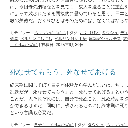
は、今回母の納棺などを見ても、故人を送ることに重点
によって残された者を間接的に慰めていると思う。日本
教の美徳だ。おくりびとはそのためには、なくてはなら
カテゴリー：
ベルリンにちにち
| タグ:
おくりびと
,
タウシュ
,
デ
儀屋
,
ベルリンにちにち
,
ベルリン対話工房
,
建築家シュルテス
,
納
しく死ぬために
| 投稿日: 2025年9月30日
死なせてもらう、死なせてあげる
終末期に関してぼく自身が体験から学んだことは、ちょ
乱暴だが「死なせてもらう」と「死なせてあげる」とい
ことだ。人それぞれには、自分で死ぬこと、死ぬ時期を
ができるはずだ。同時に、残されるものには終末期に死
という意識も必要だ。
カテゴリー：
自分らしく死ぬために
| タグ:
タウシュ
,
ベルリンに