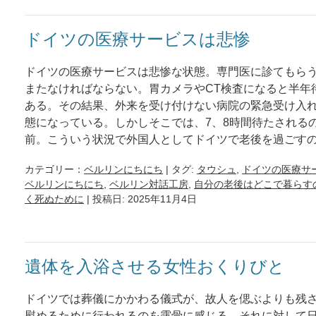
ドイツの医療サービスは悲惨
ドイツの医療サービスは悲惨な状態。専門医に診てもら
またなければならない。胃カメラやCT検査になると半年
ある。その結果、外来を受け付けない病院の緊急受け入
態になっている。しかしそこでは、7、8時間待たされる
前。こういう状況で外国人としてドイツで老後を過ごす
カテゴリー：
ベルリンにちにち
| タグ:
タウシュ
,
ドイツの医療サ
ベルリンにちにち
,
ベルリン対話工房
,
自分の老後はどこで暮らす
く死ぬために
| 投稿日: 2025年11月4日
遺体を入浴させる女性おくりびと
ドイツでは葬儀にかかわる儀式が、故人を偲ぶよりも残
慰めるために行われるのを露骨に感じる。それに対して