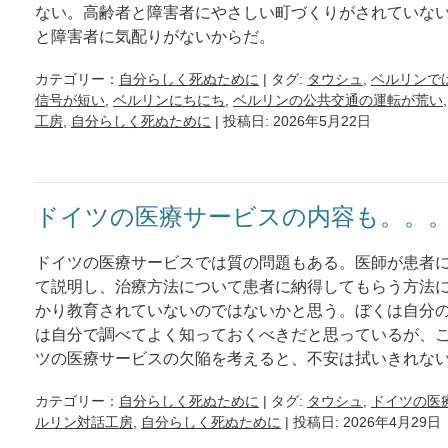
ない。高齢者と障害者にやさしい町づくりがされていな
と障害者に気配りがないからだ。
カテゴリー：
自分らしく死ぬために
| タグ:
タウシュ
,
ベルリンで
信号が短い
,
ベルリンにちにち
,
ベルリンの公共交通の運転が荒い
工房
,
自分らしく死ぬために
| 投稿日: 2026年5月22日
ドイツの医療サービスの内容も。。
ドイツの医療サービスでは質の問題もある。医師が患者
て説明し、治療方法について患者に納得してもらう方法
かり教育されていないのではないかと思う。ぼくは自分
は自分で調べてよく知っておくべきだと思っているが、
ツの医療サービスの欠陥を考えると、不安は拭いきれな
カテゴリー：
自分らしく死ぬために
| タグ:
タウシュ
,
ドイツの医
ルリン対話工房
,
自分らしく死ぬために
| 投稿日: 2026年4月29日