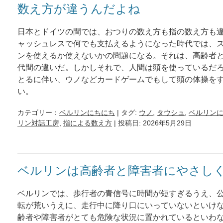
数え方が違うんだよね
日本とドイツの間では、おつりの数え方も指の数え方も
ャッシュレスで何でも支払えるようになった時代では、
ンを使えるか使えないかの問題になる。それは、高齢者
代間の違いだ。しかしそれで、人間は頭を使っているだ
とるに伴い、ウノなどカードゲームでもして頭の体操を
い。
カテゴリー：
ベルリンにちにち
| タグ:
ウノ
,
タウシュ
,
ベルリン
リン対話工房
,
指による数え方
| 投稿日: 2026年5月29日
ベルリンは高齢者と障害者にやさし
ベルリンでは、歩行者の青信号に時間が短すぎるうえ、
転が荒いうえに、走行中に降り口にいっていないといけ
齢者や障害者がとても危険な状況に置かれているといわ