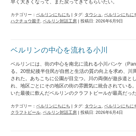
早く大きくなって、また戻ってきてもらいたい。
カテゴリー：
ベルリンにちにち
| タグ:
タウシュ
,
ベルリンにちに
ハクチョウ親子
,
ベルリン対話工房
| 投稿日: 2026年6月9日
ベルリンの中心を流れる小川
ベルリンには、街の中心を南北に流れる小川パンケ（Pan
る。20世紀後半住民が自然と生活の質の向上を求め、川
された。あちこちに公園が目立つ。川の両側が遊歩道と
れ、地区ごとにその地区の街の雰囲気に統合されている
いた最後に飲んだベルリンのクラフトビールが最高だっ
カテゴリー：
ベルリンにちにち
| タグ:
タウシュ
,
ベルリンにちに
クラフトビール
,
ベルリン対話工房
| 投稿日: 2026年6月4日