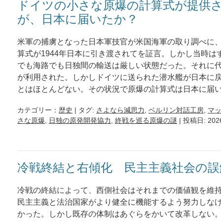
ドイツの小さな原爆の計算式が提供
が、日本に届いたか？
米軍の捕虜となった日本軍技官が米国海軍の取り調べに
算式が1944年日本に引き渡されてを証言。しかし当時は
でも海路でも日独間の輸送は厳しい状態だった。それに
が利用された。しかしドイツに送られた潜水艦が日本に
とはほとんどない。その状況で原爆の計算式は日本に届
カテゴリー：
歴史
| タグ:
さよなら減思力
,
ベルリン対話工房
,
マ
さな原爆
,
日独の原発開発協力
,
終戦を巡る原爆の謎
| 投稿日: 20
冷戦終結と右傾化 民主主義社会の誤
冷戦の終結によって、西側社会はそれまでの価値観を維
民主主義と法治国家がより健全に機能するよう努力しな
かった。しかし既存の体制はあぐらをかいて改革しない