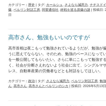
カテゴリー：
歴史
| タグ:
カールシュ
,
さよなら減思力
,
ナチスド
爆
,
ベルリン対話工房
,
同盟通信社
,
終戦を巡る原爆の謎
| 投稿日: 
日
高市さん、勉強もいいのですが
高市首相は夜こもって勉強されているようだが、勉強が
うに思えてならない。そのため、勉強のベースになって
を一般公開してもらいたい。さらに単にこもって勉強す
く、社会が分断さえれないよう社会に出て、シングルマ
レス、自動車産業の労働者などとも対話をしてほしい。
カテゴリー：
政治
| タグ:
さよなら減思力
,
ベルリン対話工房
,
勉
ん
,
高市さん
,
高市さんとベルリンのシカ
| 投稿日: 2026年5月13