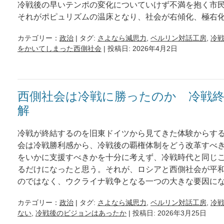
冷戦後の早いテンポの変化についていけず不満を抱く市
それがポピュリズムの温床となり、社会が右傾化、極右
カテゴリー：
政治
| タグ:
さよなら減思力
,
ベルリン対話工房
,
冷
をかいてしまった西側社会
| 投稿日: 2026年4月2日
西側社会は冷戦に勝ったのか 冷戦
解
冷戦が終結するのを旧東ドイツから見てきた体験からす
会は冷戦勝利感から、冷戦後の覇権体制をどう改革すべ
をいかに支援すべきかを十分に考えず、冷戦時代と同じ
るだけになったと思う。それが、ロシアと西側社会が平
のではなく、ウクライナ戦争となる一つの大きな要因に
カテゴリー：
政治
| タグ:
さよなら減思力
,
ベルリン対話工房
,
冷
ない
,
冷戦後のビジョンはあったか
| 投稿日: 2026年3月25日