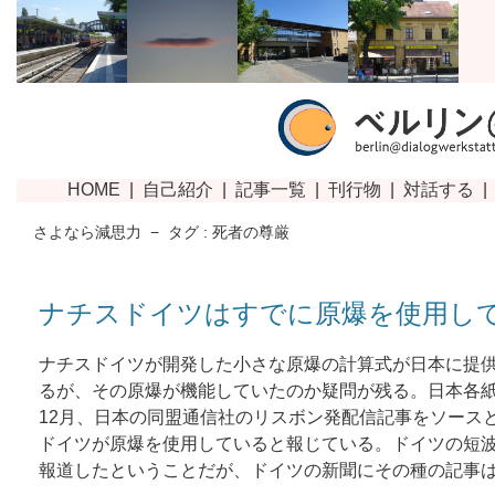
さよなら減思力
−
タグ : 死者の尊厳
ナチスドイツはすでに原爆を使用し
ナチスドイツが開発した小さな原爆の計算式が日本に提
るが、その原爆が機能していたのか疑問が残る。日本各紙は
12月、日本の同盟通信社のリスボン発配信記事をソース
ドイツが原爆を使用していると報じている。ドイツの短
報道したということだが、ドイツの新聞にその種の記事