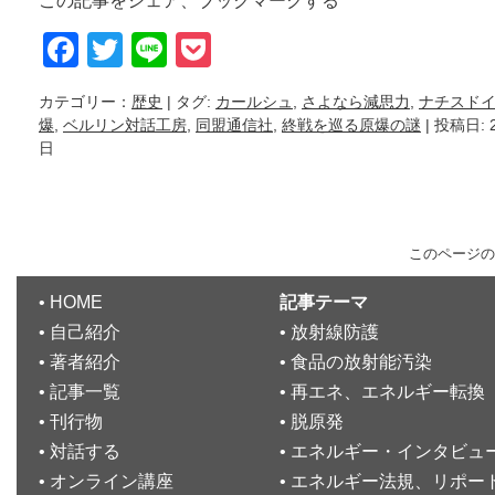
この記事をシェア、ブックマークする
Facebook
Twitter
Line
Pocket
カテゴリー：
歴史
| タグ:
カールシュ
,
さよなら減思力
,
ナチスド
爆
,
ベルリン対話工房
,
同盟通信社
,
終戦を巡る原爆の謎
| 投稿日: 
日
このページの