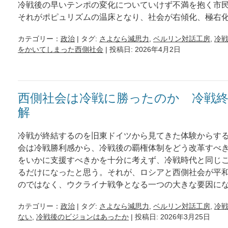
冷戦後の早いテンポの変化についていけず不満を抱く市
それがポピュリズムの温床となり、社会が右傾化、極右
カテゴリー：
政治
| タグ:
さよなら減思力
,
ベルリン対話工房
,
冷
をかいてしまった西側社会
| 投稿日: 2026年4月2日
西側社会は冷戦に勝ったのか 冷戦
解
冷戦が終結するのを旧東ドイツから見てきた体験からす
会は冷戦勝利感から、冷戦後の覇権体制をどう改革すべ
をいかに支援すべきかを十分に考えず、冷戦時代と同じ
るだけになったと思う。それが、ロシアと西側社会が平
のではなく、ウクライナ戦争となる一つの大きな要因に
カテゴリー：
政治
| タグ:
さよなら減思力
,
ベルリン対話工房
,
冷
ない
,
冷戦後のビジョンはあったか
| 投稿日: 2026年3月25日