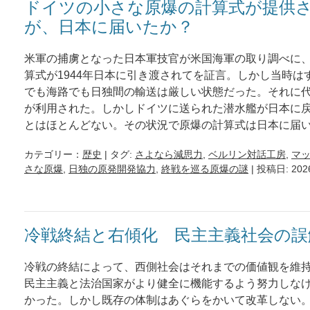
ドイツの小さな原爆の計算式が提供
が、日本に届いたか？
米軍の捕虜となった日本軍技官が米国海軍の取り調べに
算式が1944年日本に引き渡されてを証言。しかし当時は
でも海路でも日独間の輸送は厳しい状態だった。それに
が利用された。しかしドイツに送られた潜水艦が日本に
とはほとんどない。その状況で原爆の計算式は日本に届
カテゴリー：
歴史
| タグ:
さよなら減思力
,
ベルリン対話工房
,
マ
さな原爆
,
日独の原発開発協力
,
終戦を巡る原爆の謎
| 投稿日: 20
冷戦終結と右傾化 民主主義社会の誤
冷戦の終結によって、西側社会はそれまでの価値観を維
民主主義と法治国家がより健全に機能するよう努力しな
かった。しかし既存の体制はあぐらをかいて改革しない