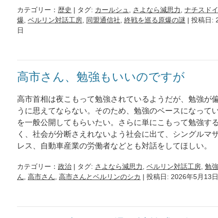
カテゴリー：
歴史
| タグ:
カールシュ
,
さよなら減思力
,
ナチスド
爆
,
ベルリン対話工房
,
同盟通信社
,
終戦を巡る原爆の謎
| 投稿日: 
日
高市さん、勉強もいいのですが
高市首相は夜こもって勉強されているようだが、勉強が
うに思えてならない。そのため、勉強のベースになって
を一般公開してもらいたい。さらに単にこもって勉強す
く、社会が分断さえれないよう社会に出て、シングルマ
レス、自動車産業の労働者などとも対話をしてほしい。
カテゴリー：
政治
| タグ:
さよなら減思力
,
ベルリン対話工房
,
勉
ん
,
高市さん
,
高市さんとベルリンのシカ
| 投稿日: 2026年5月13