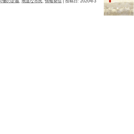
労働の定義
,
地道な市民
,
情報発信
| 投稿日: 2020年3