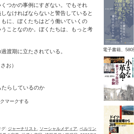
くつかの事例にすぎない。でもそれ
義しなければならないと警告していると
ともに、ぼくたちはどう働いていくの
いうことなのか。ぼくたちは、もっと考
。
過渡期に立たされている。
まさお）
もたらしているのか
クマークする
k
e
ocket
タグ:
ジャーナリスト
,
ソーシャルメディア
,
ベルリン