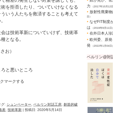
いて格差の発生しない対策を講じても、
技術を拒否したり、ついていけなくなる
そういう人たちを救済することも考えて
い。
会は技術革新についていけず、技術革
る種となる。
まさお）
ころと悪いところ
クマークする
k
e
ocket
タグ:
シュンペーター
,
ベルリン対話工房
,
創造的破
格差
,
技術革新
| 投稿日: 2020年5月14日