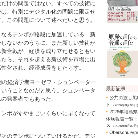
だけの問題ではない。すべての技術に
では、特別にデジタル化の問題に限定せ
て、この問題について述べたいと思う。
なるテンポが格段に加速している。新
かしないかのうちに、また新しい技術が
革新合戦が、経済を成り立たせるともい
出たら、それを超える新技術を市場に出
活性化され、経済成長をもたらす。
期の経済学者ヨーゼフ・シュンペーター
ということなのだと思う。シュンペータ
念の発案者でもあった。
ンポがすやまじいくらいに早くなって
そのテンポについていけるかだ。デジ