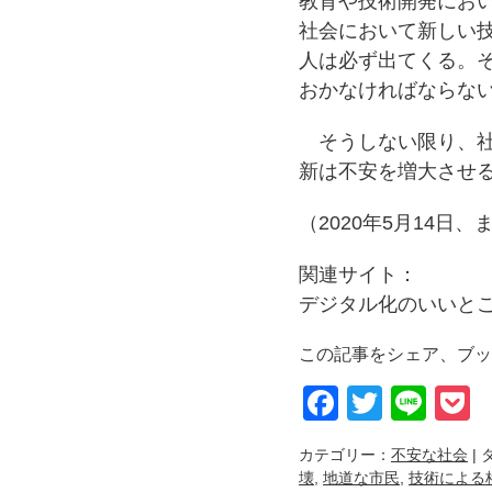
教育や技術開発にお
社会において新しい
人は必ず出てくる。
おかなければならな
そうしない限り、社
新は不安を増大させ
（2020年5月14日、
関連サイト：
デジタル化のいいと
この記事をシェア、ブッ
Faceboo
Twitter
Lin
P
カテゴリー：
不安な社会
| 
壊
,
地道な市民
,
技術による