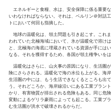
エネルギーと食糧、水は、安全保障に係る重要な
いわなければならない。それは、ベルリン＠対話
トにおいて何回も指摘した。
地球の温暖化は、領土問題も引き起こす。これま
われていた北極海域において、氷が温暖化で溶け
と、北極海の海底に埋蔵されている資源が手には
なる。それを獲得するため、各国が領土権争いを
温暖化はさらに、山火事の原因になり、生活圏が
険にさらされる。温暖化で海の水位も上がる。海
生活圏の中には、もう生活できなくるところも出
う。それどころか、海岸線沿いにある工業プラン
かり、有害物質が排出される危険もある。同じ危
変動によるゲリラ豪雨によっても起こる。工業プ
む生活圏が洪水で破壊されるからだ。