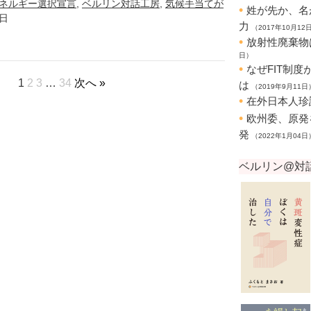
ネルギー選択宣言
,
ベルリン対話工房
,
気候手当てが
0日
1
2
3
…
34
次へ »