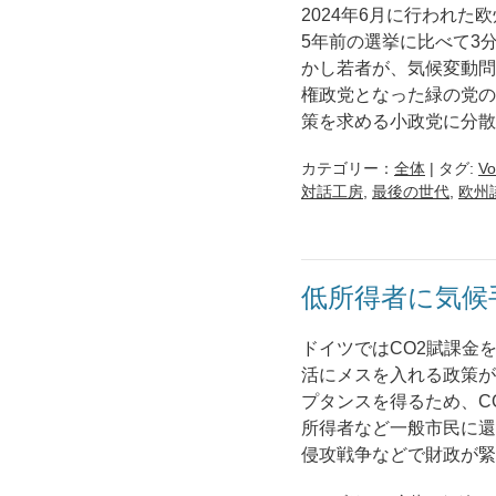
2024年6月に行われ
5年前の選挙に比べて3
かし若者が、気候変動問
権政党となった緑の党の
策を求める小政党に分散
カテゴリー：
全体
| タグ:
Vo
対話工房
,
最後の世代
,
欧州
低所得者に気候
ドイツではCO2賦課金
活にメスを入れる政策が
プタンスを得るため、C
所得者など一般市民に還
侵攻戦争などで財政が緊