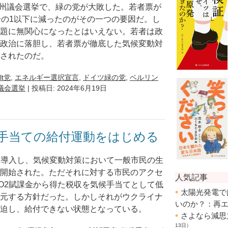
た欧州議会選挙で、緑の党が大敗した。若者票が
分の1以下に減ったのがその一つの要因だ。し
題に無関心になったとはいえない。若者は政
政治に落胆し、若者票が徹底した気候変動対
されたのだ。
lt党
,
エネルギー選択宣言
,
ドイツ緑の党
,
ベルリン
議会選挙
| 投稿日: 2024年6月19日
手当ての給付運動をはじめる
を導入し、気候変動対策において一般市民の生
開始された。ただそれに対する市民のアクセ
O2賦課金から得た税収を気候手当てとして低
元する方針だった。しかしそれがウクライナ
迫し、給付できない状態となっている。