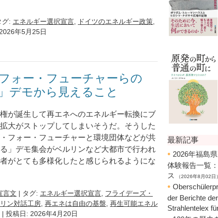
タグ:
エネルギー選択宣言
,
ドイツのエネルギー政策
,
 2026年5月25日
フォー・フューチャーらの
」デモから見えること
権が誕生して再エネへのエネルギー転換にブ
拡大がストップしてしまいそうだ。そうした
・フォー・フューチャーと環境団体などが共
る」デモ集会がベルリンなど大都市で行われ
者がとても多様化したと感じられるようにな
宣言文
| タグ:
エネルギー選択宣言
,
フライデーズ・
リン対話工房
,
再エネは自由の基盤
,
再生可能エネル
| 投稿日: 2026年4月20日