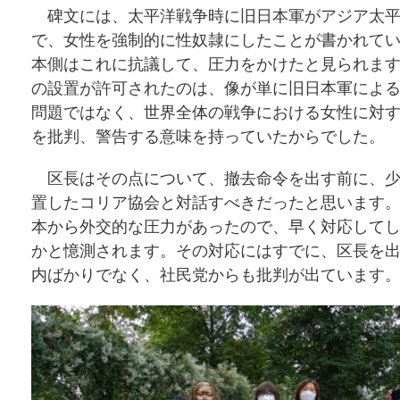
碑文には、太平洋戦争時に旧日本軍がアジア太平
で、女性を強制的に性奴隷にしたことが書かれて
本側はこれに抗議して、圧力をかけたと見られま
の設置が許可されたのは、像が単に旧日本軍によ
問題ではなく、世界全体の戦争における女性に対
を批判、警告する意味を持っていたからでした。
区長はその点について、撤去命令を出す前に、少
置したコリア協会と対話すべきだったと思います
本から外交的な圧力があったので、早く対応して
かと憶測されます。その対応にはすでに、区長を
内ばかりでなく、社民党からも批判が出ています