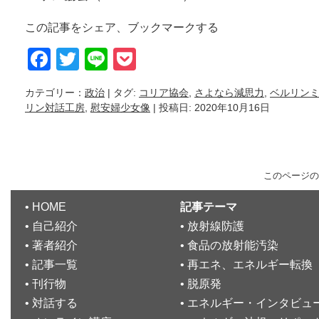
この記事をシェア、ブックマークする
Facebook
Twitter
Line
Pocket
カテゴリー：
政治
| タグ:
コリア協会
,
さよなら減思力
,
ベルリン
リン対話工房
,
慰安婦少女像
| 投稿日: 2020年10月16日
このページの