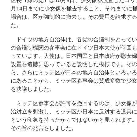
区長（緑の党）は10月8日、少女像を設置したコリ
月14日までに少女像を撤去すること、それまでに
場合は、区が強制的に撤去し、その費用を請求す
た。
ドイツの地方自治体は、各党の合議制をとってい
の合議制機関の参事会に在ドイツ日本大使が何回
っています。大使は、日本国民と日本政府が慰安
設置を遺憾に思っていると説明した模様です。そ
ら、さらにミッテ区が日本の地方自治体といろい
にあることから、ミッテ区参事会は賛成多数で少
を決議しました。
ミッテ区参事会が許可を撤回するのは、少女像が
治対立を刺激し、ミッテ区が日本に反対する道具
という印象を持ったからではないかと見られます
その旨の発言をしました。