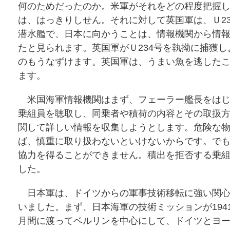
何のためだったのか。米軍がそれをどの程度把握
は、はっきりしせん。それに対して英国軍は、Ｕ23
潜水艦で、日本に向かうことは、情報機関から情
たと見られます。英国軍がＵ234号を執拗に捕獲し
のもうなずけます。英国軍は、うまい魚を逃した
ます。
米国海軍情報機関はまず、フェーラー艦長をはじ
乗組員を聴取し、同乗者や積荷の内容とその取扱
関して詳しい情報を収集しようとします。危険な
ば、慎重に取り扱わないといけないからです。で
協力を得ることができません。積出を拒否する乗
した。
日本軍は、ドイツからの軍事技術移転に強い関心
いました。まず、日本海軍の技術ミッションが194
月間に渡ってベルリンを中心にして、ドイツとヨ