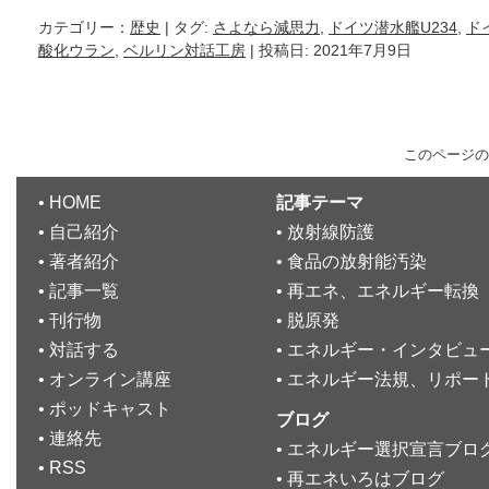
カテゴリー：
歴史
| タグ:
さよなら減思力
,
ドイツ潜水艦U234
,
ド
酸化ウラン
,
ベルリン対話工房
| 投稿日: 2021年7月9日
このページの