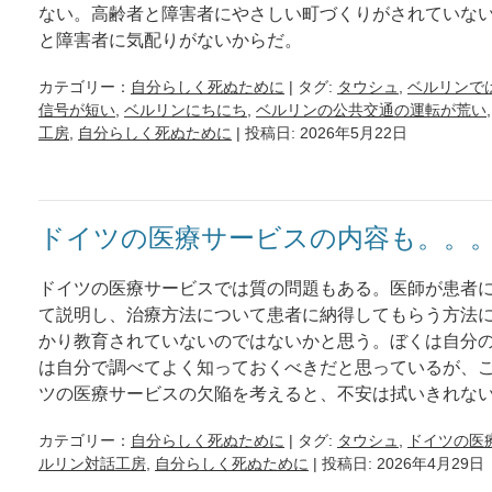
ない。高齢者と障害者にやさしい町づくりがされていな
と障害者に気配りがないからだ。
カテゴリー：
自分らしく死ぬために
| タグ:
タウシュ
,
ベルリンで
信号が短い
,
ベルリンにちにち
,
ベルリンの公共交通の運転が荒い
工房
,
自分らしく死ぬために
| 投稿日: 2026年5月22日
ドイツの医療サービスの内容も。。
ドイツの医療サービスでは質の問題もある。医師が患者
て説明し、治療方法について患者に納得してもらう方法
かり教育されていないのではないかと思う。ぼくは自分
は自分で調べてよく知っておくべきだと思っているが、
ツの医療サービスの欠陥を考えると、不安は拭いきれな
カテゴリー：
自分らしく死ぬために
| タグ:
タウシュ
,
ドイツの医
ルリン対話工房
,
自分らしく死ぬために
| 投稿日: 2026年4月29日