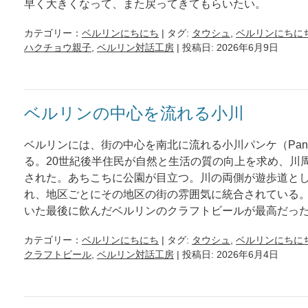
早く大きくなって、また戻ってきてもらいたい。
カテゴリー：
ベルリンにちにち
| タグ:
タウシュ
,
ベルリンにちに
ハクチョウ親子
,
ベルリン対話工房
| 投稿日: 2026年6月9日
ベルリンの中心を流れる小川
ベルリンには、街の中心を南北に流れる小川パンケ（Pan
る。20世紀後半住民が自然と生活の質の向上を求め、川
された。あちこちに公園が目立つ。川の両側が遊歩道と
れ、地区ごとにその地区の街の雰囲気に統合されている
いた最後に飲んだベルリンのクラフトビールが最高だっ
カテゴリー：
ベルリンにちにち
| タグ:
タウシュ
,
ベルリンにちに
クラフトビール
,
ベルリン対話工房
| 投稿日: 2026年6月4日