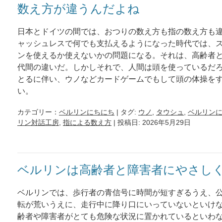
数え方が違うんだよね
日本とドイツの間では、おつりの数え方も指の数え方も
ャッシュレスで何でも支払えるようになった時代では、
ンを使えるか使えないかの問題になる。それは、高齢者
代間の違いだ。しかしそれで、人間は頭を使っているだ
とるに伴い、ウノなどカードゲームでもして頭の体操を
い。
カテゴリー：
ベルリンにちにち
| タグ:
ウノ
,
タウシュ
,
ベルリン
リン対話工房
,
指による数え方
| 投稿日: 2026年5月29日
ベルリンは高齢者と障害者にやさし
ベルリンでは、歩行者の青信号に時間が短すぎるうえ、
転が荒いうえに、走行中に降り口にいっていないといけ
齢者や障害者がとても危険な状況に置かれているといわ