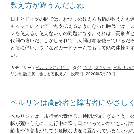
数え方が違うんだよね
日本とドイツの間では、おつりの数え方も指の数え方も
ャッシュレスで何でも支払えるようになった時代では、
ンを使えるか使えないかの問題になる。それは、高齢者
代間の違いだ。しかしそれで、人間は頭を使っているだ
とるに伴い、ウノなどカードゲームでもして頭の体操を
い。
カテゴリー：
ベルリンにちにち
| タグ:
ウノ
,
タウシュ
,
ベルリン
リン対話工房
,
指による数え方
| 投稿日: 2026年5月29日
ベルリンは高齢者と障害者にやさし
ベルリンでは、歩行者の青信号に時間が短すぎるうえ、
転が荒いうえに、走行中に降り口にいっていないといけ
齢者や障害者がとても危険な状況に置かれているといわ