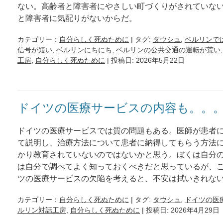
ない。高齢者と障害者にやさしい町づくりがされていな
と障害者に気配りがないからだ。
カテゴリー：
自分らしく死ぬために
| タグ:
タウシュ
,
ベルリンで
信号が短い
,
ベルリンにちにち
,
ベルリンの公共交通の運転が荒い
工房
,
自分らしく死ぬために
| 投稿日: 2026年5月22日
ドイツの医療サービスの内容も。。
ドイツの医療サービスでは質の問題もある。医師が患者
て説明し、治療方法について患者に納得してもらう方法
かり教育されていないのではないかと思う。ぼくは自分
は自分で調べてよく知っておくべきだと思っているが、
ツの医療サービスの欠陥を考えると、不安は拭いきれな
カテゴリー：
自分らしく死ぬために
| タグ:
タウシュ
,
ドイツの医
ルリン対話工房
,
自分らしく死ぬために
| 投稿日: 2026年4月29日