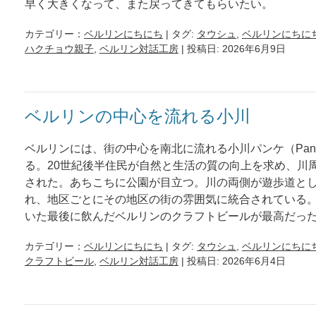
早く大きくなって、また戻ってきてもらいたい。
カテゴリー：
ベルリンにちにち
| タグ:
タウシュ
,
ベルリンにちに
ハクチョウ親子
,
ベルリン対話工房
| 投稿日: 2026年6月9日
ベルリンの中心を流れる小川
ベルリンには、街の中心を南北に流れる小川パンケ（Pan
る。20世紀後半住民が自然と生活の質の向上を求め、川
された。あちこちに公園が目立つ。川の両側が遊歩道と
れ、地区ごとにその地区の街の雰囲気に統合されている
いた最後に飲んだベルリンのクラフトビールが最高だっ
カテゴリー：
ベルリンにちにち
| タグ:
タウシュ
,
ベルリンにちに
クラフトビール
,
ベルリン対話工房
| 投稿日: 2026年6月4日