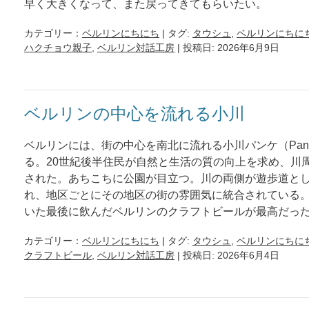
早く大きくなって、また戻ってきてもらいたい。
カテゴリー：
ベルリンにちにち
| タグ:
タウシュ
,
ベルリンにちに
ハクチョウ親子
,
ベルリン対話工房
| 投稿日: 2026年6月9日
ベルリンの中心を流れる小川
ベルリンには、街の中心を南北に流れる小川パンケ（Pan
る。20世紀後半住民が自然と生活の質の向上を求め、川
された。あちこちに公園が目立つ。川の両側が遊歩道と
れ、地区ごとにその地区の街の雰囲気に統合されている
いた最後に飲んだベルリンのクラフトビールが最高だっ
カテゴリー：
ベルリンにちにち
| タグ:
タウシュ
,
ベルリンにちに
クラフトビール
,
ベルリン対話工房
| 投稿日: 2026年6月4日