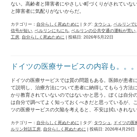
ない。高齢者と障害者にやさしい町づくりがされていな
と障害者に気配りがないからだ。
カテゴリー：
自分らしく死ぬために
| タグ:
タウシュ
,
ベルリンで
信号が短い
,
ベルリンにちにち
,
ベルリンの公共交通の運転が荒い
工房
,
自分らしく死ぬために
| 投稿日: 2026年5月22日
ドイツの医療サービスの内容も。。
ドイツの医療サービスでは質の問題もある。医師が患者
て説明し、治療方法について患者に納得してもらう方法
かり教育されていないのではないかと思う。ぼくは自分
は自分で調べてよく知っておくべきだと思っているが、
ツの医療サービスの欠陥を考えると、不安は拭いきれな
カテゴリー：
自分らしく死ぬために
| タグ:
タウシュ
,
ドイツの医
ルリン対話工房
,
自分らしく死ぬために
| 投稿日: 2026年4月29日