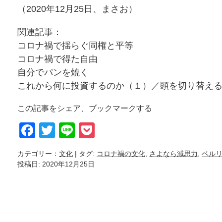
（2020年12月25日、まさお）
関連記事：
コロナ禍で揺らぐ同権と平等
コロナ禍で得た自由
自分でパンを焼く
これから何に投資するのか（１）／頭を切り替え
この記事をシェア、ブックマークする
Facebook
Twitter
Line
Pocket
カテゴリー：
文化
| タグ:
コロナ禍の文化
,
さよなら減思力
,
ベル
投稿日: 2020年12月25日