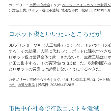
カテゴリー：
市民中心社会
| タグ:
ベーシックインカムには財源が
ン対話工房
,
ロボット税は不適切
,
地道な市民
| 投稿日: 2023年5
ロボット税といいたいところだが
3DプリンターやAI（人工知能）によって、ものづくりの
する。その結果、人間に代わってロボットに課税すべき
ロボット税は世界全体で統一されないと、生産工場はロ
い国に集中する。その実現性はほぼゼロだ。税制制度を
とロボットの労働には課税しないようにするべきだ。
カテゴリー：
市民中心社会
| タグ:
ベルリン対話工房
,
ロボット税
のか
,
地道な市民
| 投稿日: 2023年4月28日
市民中心社会で行政コストを激減