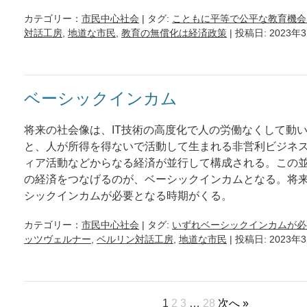
カテゴリー：
市民中心社会
| タグ:
こともに平等で公平な教育機会
対話工房
,
地道な市民
,
教育の無償化は経済政策
| 投稿日: 2023年
ベーシックインカム
将来の社会像は、IT技術の高度化で人の労働なくして動
と、人が所得を得ないで活動して生まれる非営利ビジネ
ィア活動などからなる経済が並行して構成される。この並
の経済をつなげるのが、ベーシックインカムとなる。将
シックインカムが必要となる時期がくる。
カテゴリー：
市民中心社会
| タグ:
いずれベーシックインカムが必
ッツヴェルナー
,
ベルリン対話工房
,
地道な市民
| 投稿日: 2023年
1
2
3
…
28
次へ »