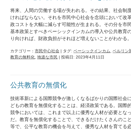
将来、人間の労働する場が失われる。その結果、社会制
ければならない。それを市民中心社会を念頭において改
政コストを大幅に減らす可能性が生まれる。その分を市
基本政策とすべきベーシックインカムの導入や公共教育
り向ければ、財政負担がそれほど増えないことがわかる
カテゴリー：
市民中心社会
| タグ:
ベーシックインカム
,
ベルリン
教育の無料化
,
地道な市民
| 投稿日: 2023年4月11日
公共教育の無償化
技術革新による国際競争が激しくなるばかりの国際社会
どもの教育を無償化することは、経済政策である。国際
競争においては、これまで以上に優秀な人材が必要とな
だ。教育を無償化することで、できるだけたくさんのこ
等で、公平な教育の機会を与えて、優秀な人材を育てる