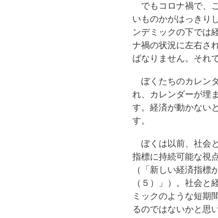
でもコロナ禍で、こ
いものかがはっきり
ンデミックの下では
ナ禍の状況に左右さ
ばなりません。それ
ぼくたちのカレンダ
れ、カレンダーが埋
す。経済が動かない
す。
ぼくは以前、社会と
指標に持続可能な視
（「
新しい経済指標
（５）
」）。社会と
ミックのような短期
るのではないかと思