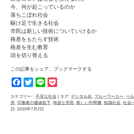
今、何が起こっているのか
落ちこぼれ社会
駆け足で生きる社会
市民は新しい技術についていけるか
格差をもたらす技術
格差を生む教育
頭を切り替える
この記事をシェア、ブックマークする
Facebook
Twitter
Line
Pocket
カテゴリー：
不安な社会
| タグ:
デジタル化
,
ブルーワーカー
,
ベ
房
,
労働者の価値低下
,
地道な市民
,
新しい中間層
,
知識社会
,
社会
日: 2020年7月2日