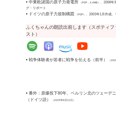
•
中東欧諸国の原子力発電所
、2008
（PDF，4.4MB）
グ・リポート
•
ドイツの原子力規制構図
、2003年1月作成
（PDF）
ふくちゃんの朗読出前します（スポティフ
スト）
•
戦争体験者が若者に戦争を伝える（前半）
（202
•
番外：原爆投下80年、ベルリン北のツェーデ
（ドイツ語）
（2025年8月21日）