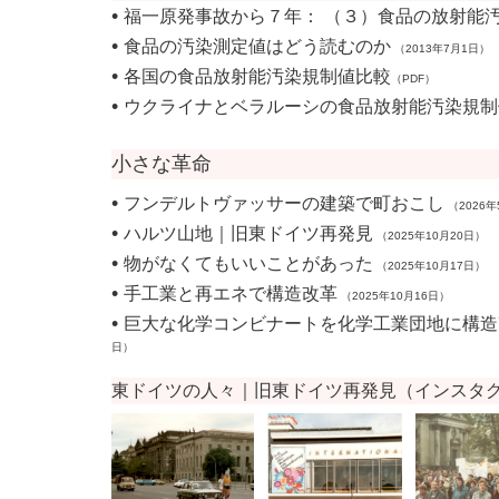
•
福一原発事故から７年： （３）食品の放射能
•
食品の汚染測定値はどう読むのか
（2013年7月1日）
•
各国の食品放射能汚染規制値比較
（PDF）
•
ウクライナとベラルーシの食品放射能汚染規制
小さな革命
•
フンデルトヴァッサーの建築で町おこし
（2026年
•
ハルツ山地｜旧東ドイツ再発見
（2025年10月20日）
•
物がなくてもいいことがあった
（2025年10月17日）
•
手工業と再エネで構造改革
（2025年10月16日）
•
巨大な化学コンビナートを化学工業団地に構造
日）
東ドイツの人々｜旧東ドイツ再発見
（
インスタ