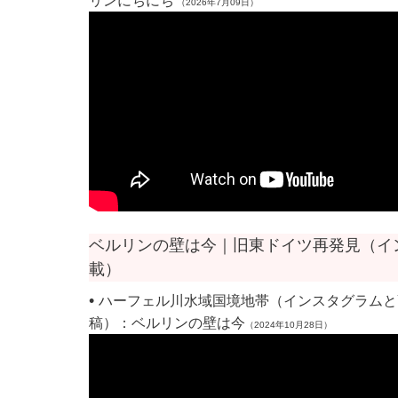
リンにちにち
（2026年7月09日）
ベルリンの壁は今｜旧東ドイツ再発見
（
イ
載
）
•
ハーフェル川水域国境地帯（インスタグラムとYo
稿）：ベルリンの壁は今
（2024年10月28日）