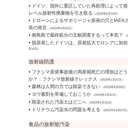
•
ドイツ、国外に委託していた再処理によって発
レベル放射性廃棄物を引き取る
（2026年6月19日）
•
ドローンによるザポリージャ原発の穴とIAEA
長の発言
（2026年6月02日）
•
南鳥島で最終処分の文献調査するって本気？
（2
•
脱原発したドイツは、原発拡大でロシアに加担
月16日）
放射線防護
•
フクシマ原発事故後の周産期死亡の増加はどう
か？：フクシマ放射線テレックス
（2026年1月21日）
•
森林は人間の力では除染できない
（2023年8月08日）
•
ヨウ素剤を常備しておこうか
（2023年1月31日）
•
除染された汚染土はどこへ
（2023年1月31日）
•
トリチウム汚染水の問題を考える
（2021年12月07日
食品の放射能汚染