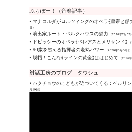
ぶらぼー！（音楽記事）
•
マナコルダがロルツィングのオペラ⟪皇帝と船
日）
•
演出家ルート・ベルクハウスの魅力
（2026年7月07
•
ドビッシーのオペラ⟪ペレアスとメリザンド⟫
（
•
90歳を超える指揮者の老熟パワー
（2026年5月06日）
•
脱帽！こんな⟪ラインの黄金⟫ははじめて
（2026
対話工房のブログ タウシュ
•
ハクチョウのこどもが近づいてくる：ベルリン
月19日）