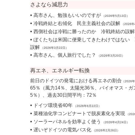
さよなら減思力
•
高市さん、勉強もいいのですが
（2026年5月13日）
•
冷戦終結と右傾化 民主主義社会の誤解
（2026年
•
西側社会は冷戦に勝ったのか 冷戦終結の誤解
•
ぼくたちは米国に便乗してきたわけではない 
誤解
（2026年3月22日）
•
高市さん、個人旅行でした？
（2026年3月20日）
再エネ、エネルギー転換
前日のドイツの発電における再エネの割合
（2026
65％（風力14％、太陽光36％、バイオマス・ガ
5％）、過去30日間平均：72％
•
ドイツ環境省40年
（2026年6月22日）
•
菜種油化学コンビナートで脱炭素化を実現
（202
•
ソーラーパネルを効率よく使う
（2026年4月24日）
•
遅いぞドイツの電気バス化
（2026年2月26日）