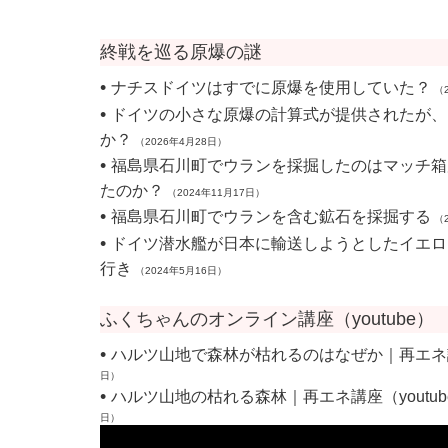
終戦を巡る原爆の謎
•
ナチスドイツはすでに原爆を使用していた？
（2
•
ドイツの小さな原爆の計算式が提供されたが、
か？
（2026年4月28日）
•
福島県石川町でウランを採掘したのはマッチ箱
たのか？
（2024年11月17日）
•
福島県石川町でウランを含む鉱石を採掘する
（2
•
ドイツ潜水艦が日本に輸送しようとしたイエロ
行き
（2024年5月16日）
ふくちゃんのオンライン講座（youtube）
•
ハルツ山地で森林が枯れるのはなぜか｜再エネ
日）
•
ハルツ山地の枯れる森林｜再エネ講座（youtub
日）