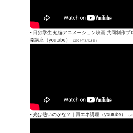
•
日独学生 短編アニメーション映画 共同制作プ
発講座（youtube）
（2024年3月18日）
•
光は熱いのかな？｜再エネ講座（youtube）
（20