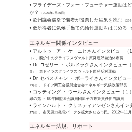
•
フライデーズ・フォー・フューチャー運動はど
か？
（2024年9月25日）
•
欧州議会選挙で若者が投票した結果を読む
（202
•
低所得者に気候手当ての給付運動をはじめる
（2
エネルギー関係インタビュー
•
アルトゥーア ・ ケーニヒさんインタビュー（
、廃炉中のグライフスヴァルト原発近郊自治体市長
日）
•
Dr. ロゼリー ・ ポルドラクさんインタビュー
、東ドイツのグライフスヴァルト原発反対運動
日）
•
Dr. セバスチャン ・ ボーライさんインタビュ
、ドイツ商工会議所連合会エネルギー気候政策部長
13日）
•
コッティング ・ ウールさんインタビュー（１
緑の党 ・ 90年同盟国会議員団原子力政策責任担当議員
•
ラインハルト ・ クリスティアンゼンさんイン
、市民風力発電パークを拡大させる市民、2012年11月
27日）
エネルギー法規、リポート